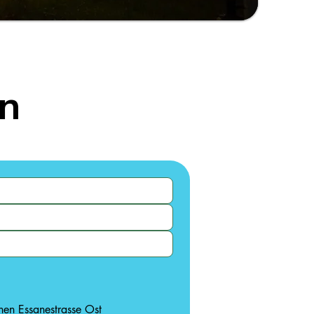
n
hen Essanestrasse Ost