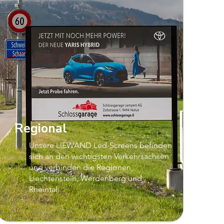
Regional
Unsere LIEWAND Led-Screens befinden
sich an den wichtigsten Verkehrsachsen
und verbinden die Regionen
Liechtenstein, Werdenberg und
Rheintal.