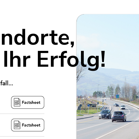
andorte,
 Ihr Erfolg!
ll...