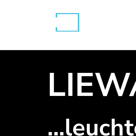
LIEW
...leuch