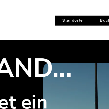
Standorte
Buc
AND...
tet ein